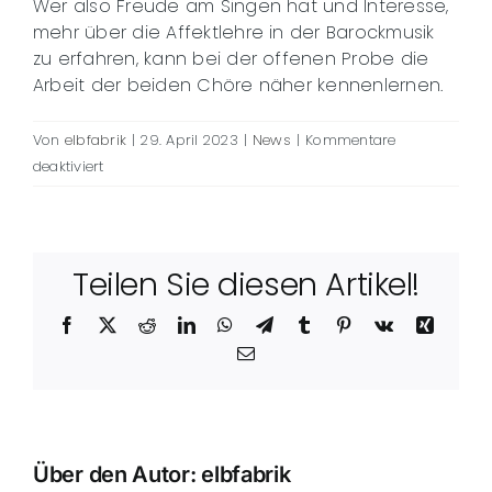
Wer also Freude am Singen hat und Interesse,
mehr über die Affektlehre in der Barockmusik
zu erfahren, kann bei der offenen Probe die
Arbeit der beiden Chöre näher kennenlernen.
Von
elbfabrik
|
29. April 2023
|
News
|
Kommentare
für
deaktiviert
Von
der
Emotion
zum
Teilen Sie diesen Artikel!
musikalischen
Affekt
Facebook
X
Reddit
LinkedIn
WhatsApp
Telegram
Tumblr
Pinterest
Vk
Xing
E-
Mail
Über den Autor:
elbfabrik