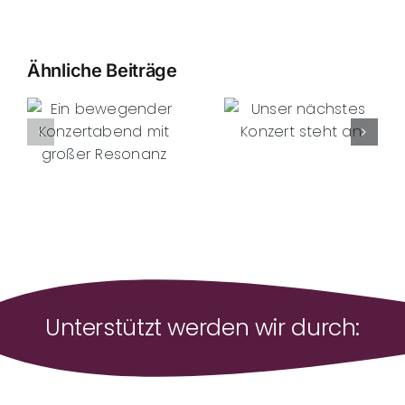
Ähnliche Beiträge
Unser
der
Zum Tag
nächstes
abend
der Opfer
Konzert
des
steht an
Nationals
z
Unterstützt werden wir durch: